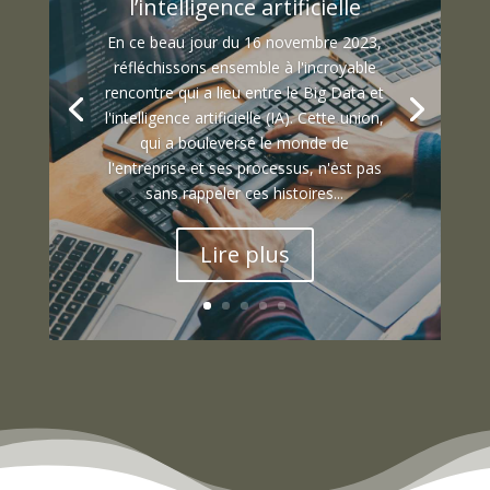
l’intelligence artificielle
En ce beau jour du 16 novembre 2023,
réfléchissons ensemble à l'incroyable
rencontre qui a lieu entre le Big Data et
l'intelligence artificielle (IA). Cette union,
qui a bouleversé le monde de
l'entreprise et ses processus, n'est pas
sans rappeler ces histoires...
Lire plus