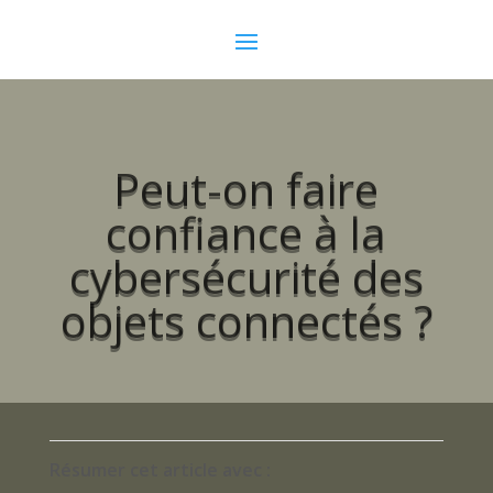
Peut-on faire
confiance à la
cybersécurité des
objets connectés ?
Résumer cet article avec :