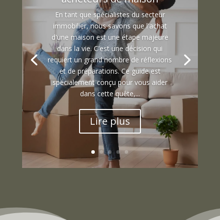
En tant que spécialistes du secteur
immobilier, nous savons que l'achat
d'une maison est une étape majeure
dans la vie. C'est une décision qui
requiert un grand nombre de réflexions
et de préparations. Ce guide est
spécialement conçu pour vous aider
dans cette quête,...
Lire plus