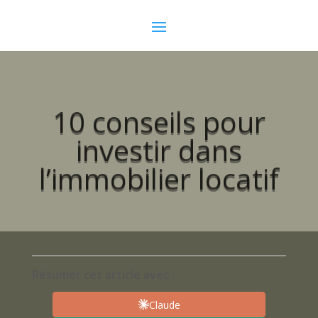
10 conseils pour
investir dans
l’immobilier locatif
Résumer cet article avec :
Claude