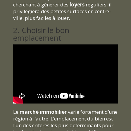
cherchant à générer des
loyers
réguliers: il
privilégiera des petites surfaces en centre-
ville, plus faciles à louer.
2. Choisir le bon
emplacement
Le
marché immobilier
varie fortement d’une
région à l’autre. L’emplacement du bien est
l’un des critères les plus déterminants pour